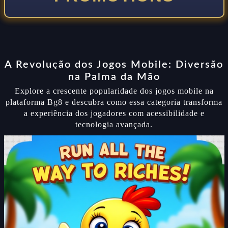
A Revolução dos Jogos Mobile: Diversão
na Palma da Mão
Explore a crescente popularidade dos jogos mobile na
plataforma Bg8 e descubra como essa categoria transforma
a experiência dos jogadores com acessibilidade e
tecnologia avançada.