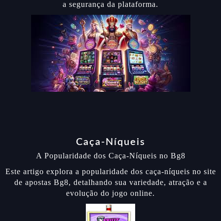
a segurança da plataforma.
Caça-Níqueis
A Popularidade dos Caça-Níqueis no Bg8
Este artigo explora a popularidade dos caça-níqueis no site
de apostas Bg8, detalhando sua variedade, atração e a
evolução do jogo online.