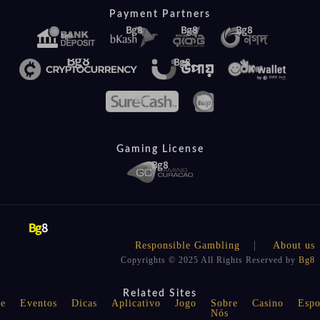
Payment Partners
Gaming License
Responsible Gambling
About us
Copyrights © 2025 All Rights Reserved by
Bg8
Related Sites
de
Eventos
Dicas
Aplicativo
Jogo
Sobre
Casino
Espo
Nós