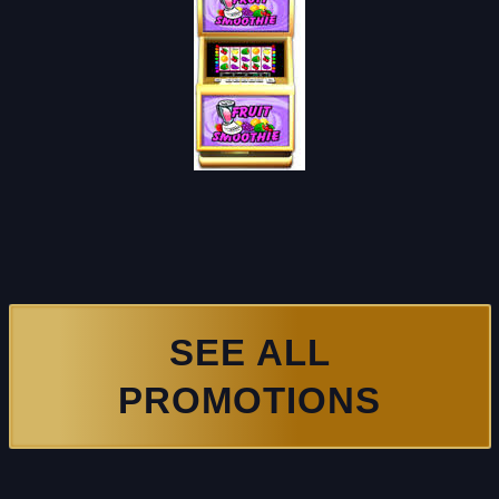
SEE ALL
PROMOTIONS