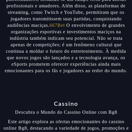
profissionais e amadores. Além disso, as plataformas de
streaming, como Twitch e YouTube, permitiram que os
jogadores transmitissem suas partidas, conquistando
audiências maciças.
667Bet
O envolvimento de grandes
organizações esportivas e investimentos maciços na
indústria também indicam seu potencial. Não se trata
apenas de competições; é um fenômeno cultural que
continua a moldar o futuro do entretenimento. À medida
que novos jogos são lançados e a tecnologia avança, os
eSports prometem oferecer experiências ainda mais
emocionantes para os fãs e jogadores ao redor do mundo.
Cassino
Descubra o Mundo do Cassino Online com Bg8
Este artigo explora as ofertas emocionantes do cassino
online Bg8, destacando a variedade de jogos, promoções e