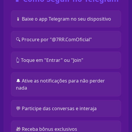
📱 Baixe o app Telegram no seu dispositivo
🔍 Procure por "@7RR.ComOficial"
👆 Toque em "Entrar" ou "Join"
🔔 Ative as notificações para não perder
nada
💬 Participe das conversas e interaja
🎁 Receba bônus exclusivos