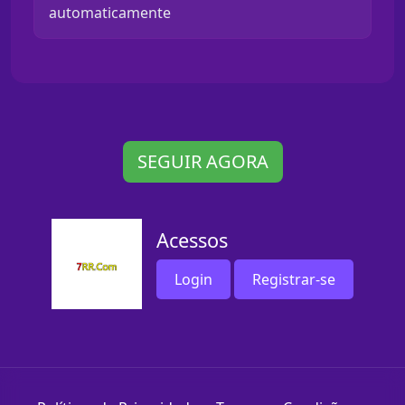
automaticamente
SEGUIR AGORA
Acessos
Login
Registrar-se