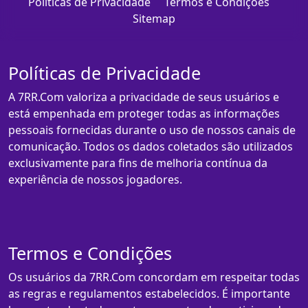
Políticas de Privacidade
Termos e Condições
Sitemap
Políticas de Privacidade
A 7RR.Com valoriza a privacidade de seus usuários e
está empenhada em proteger todas as informações
pessoais fornecidas durante o uso de nossos canais de
comunicação. Todos os dados coletados são utilizados
exclusivamente para fins de melhoria contínua da
experiência de nossos jogadores.
Termos e Condições
Os usuários da 7RR.Com concordam em respeitar todas
as regras e regulamentos estabelecidos. É importante