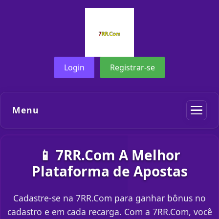
Login
Registrar-se
Menu
📱 7RR.Com A Melhor
Plataforma de Apostas
Cadastre-se na 7RR.Com para ganhar bônus no
cadastro e em cada recarga. Com a 7RR.Com, você