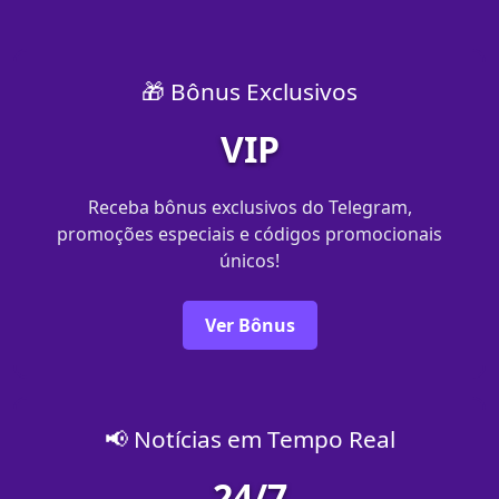
🎁 Bônus Exclusivos
VIP
Receba bônus exclusivos do Telegram,
promoções especiais e códigos promocionais
únicos!
Ver Bônus
📢 Notícias em Tempo Real
24/7