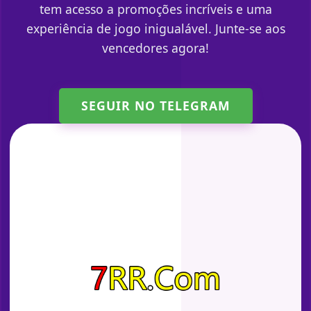
tem acesso a promoções incríveis e uma
experiência de jogo inigualável. Junte-se aos
vencedores agora!
SEGUIR NO TELEGRAM