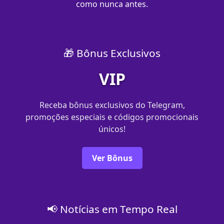
como nunca antes.
🎁 Bônus Exclusivos
VIP
Receba bônus exclusivos do Telegram,
promoções especiais e códigos promocionais
únicos!
Ver Bônus
📢 Notícias em Tempo Real