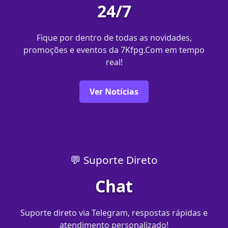
24/7
Fique por dentro de todas as novidades,
promoções e eventos da 7Kfpg.Com em tempo
real!
Ver Notícias
💬 Suporte Direto
Chat
Suporte direto via Telegram, respostas rápidas e
atendimento personalizado!