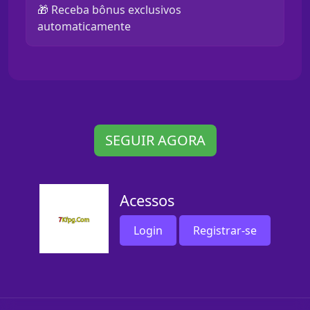
🎁 Receba bônus exclusivos
automaticamente
SEGUIR AGORA
Acessos
Login
Registrar-se