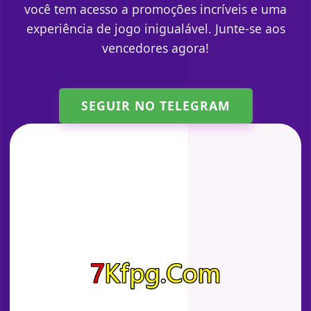
você tem acesso a promoções incríveis e uma
experiência de jogo inigualável. Junte-se aos
vencedores agora!
SEGUIR NO TELEGRAM