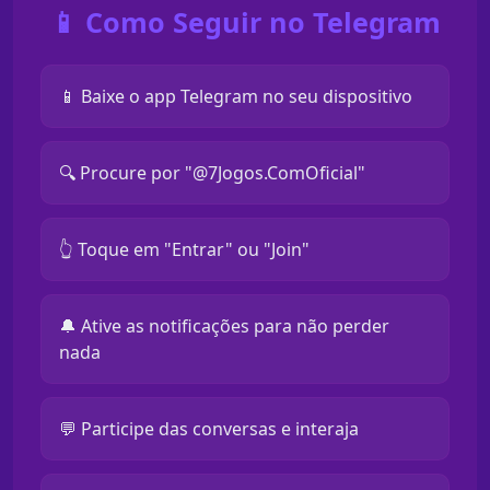
📱 Como Seguir no Telegram
📱 Baixe o app Telegram no seu dispositivo
🔍 Procure por "@7Jogos.ComOficial"
👆 Toque em "Entrar" ou "Join"
🔔 Ative as notificações para não perder
nada
💬 Participe das conversas e interaja