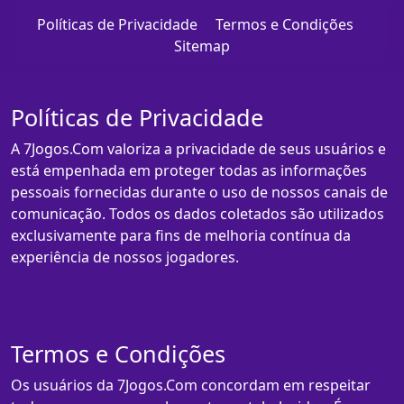
Políticas de Privacidade
Termos e Condições
Sitemap
Políticas de Privacidade
A 7Jogos.Com valoriza a privacidade de seus usuários e
está empenhada em proteger todas as informações
pessoais fornecidas durante o uso de nossos canais de
comunicação. Todos os dados coletados são utilizados
exclusivamente para fins de melhoria contínua da
experiência de nossos jogadores.
Termos e Condições
Os usuários da 7Jogos.Com concordam em respeitar