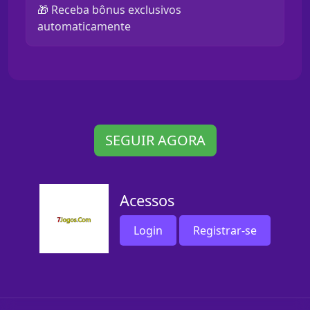
🎁 Receba bônus exclusivos
automaticamente
SEGUIR AGORA
Acessos
Login
Registrar-se