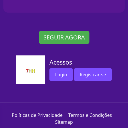
SEGUIR AGORA
Acessos
Login
Registrar-se
Políticas de Privacidade
Termos e Condições
Sitemap