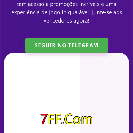
tem acesso a promoções incríveis e uma
experiência de jogo inigualável. Junte-se aos
vencedores agora!
SEGUIR NO TELEGRAM