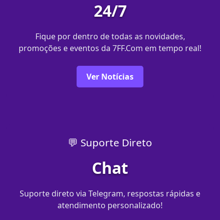
24/7
Fique por dentro de todas as novidades,
promoções e eventos da 7FF.Com em tempo real!
Ver Notícias
💬 Suporte Direto
Chat
Suporte direto via Telegram, respostas rápidas e
atendimento personalizado!