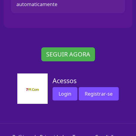
automaticamente
SEGUIR AGORA
Acessos
Login
Registrar-se