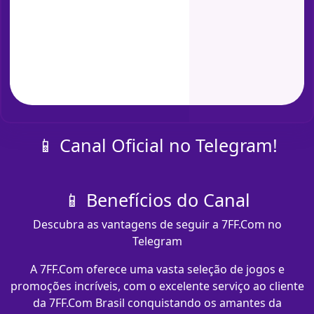
📱 Canal Oficial no Telegram!
📱 Benefícios do Canal
Descubra as vantagens de seguir a 7FF.Com no
Telegram
A 7FF.Com oferece uma vasta seleção de jogos e
promoções incríveis, com o excelente serviço ao cliente
da 7FF.Com Brasil conquistando os amantes da