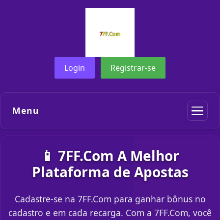
Login
Registrar-se
Menu
📱 7FF.Com A Melhor
Plataforma de Apostas
Cadastre-se na 7FF.Com para ganhar bônus no
cadastro e em cada recarga. Com a 7FF.Com, você