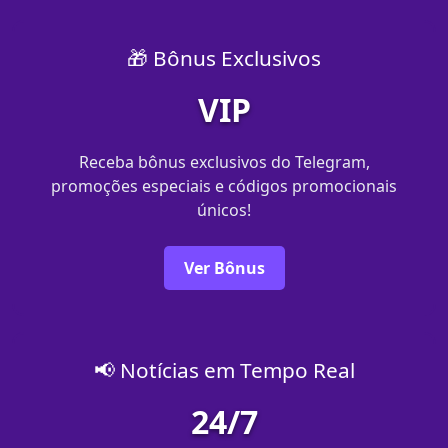
🎁 Bônus Exclusivos
VIP
Receba bônus exclusivos do Telegram,
promoções especiais e códigos promocionais
únicos!
Ver Bônus
📢 Notícias em Tempo Real
24/7