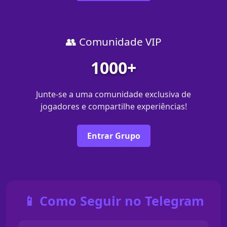
👥 Comunidade VIP
1000+
Junte-se a uma comunidade exclusiva de
jogadores e compartilhe experiências!
Entrar Grupo
📱 Como Seguir no Telegram