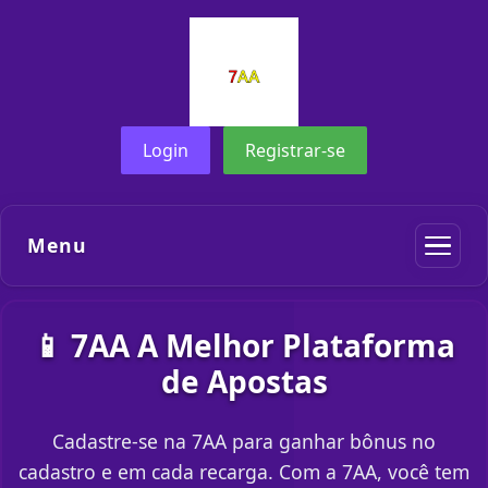
Login
Registrar-se
Menu
📱 7AA A Melhor Plataforma
de Apostas
Cadastre-se na 7AA para ganhar bônus no
cadastro e em cada recarga. Com a 7AA, você tem