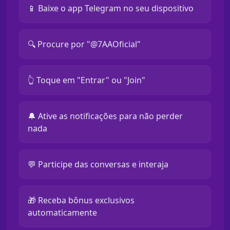
📱 Baixe o app Telegram no seu dispositivo
🔍 Procure por "@7AAOficial"
👆 Toque em "Entrar" ou "Join"
🔔 Ative as notificações para não perder
nada
💬 Participe das conversas e interaja
🎁 Receba bônus exclusivos
automaticamente