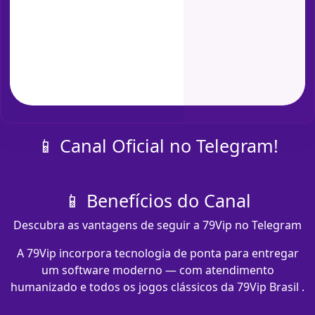
📱 Canal Oficial no Telegram!
📱 Benefícios do Canal
Descubra as vantagens de seguir a 79Vip no Telegram
A 79Vip incorpora tecnologia de ponta para entregar
um software moderno — com atendimento
humanizado e todos os jogos clássicos da 79Vip Brasil .