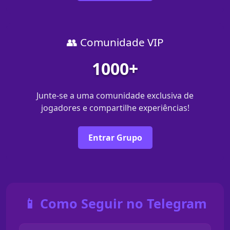
👥 Comunidade VIP
1000+
Junte-se a uma comunidade exclusiva de
jogadores e compartilhe experiências!
Entrar Grupo
📱 Como Seguir no Telegram