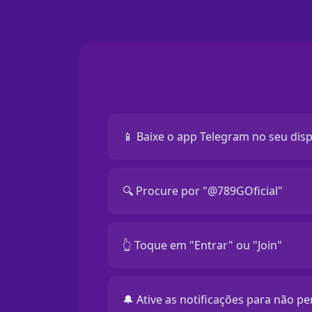
📱 Baixe o app Telegram no seu disp
🔍 Procure por "@789GOficial"
👆 Toque em "Entrar" ou "Join"
🔔 Ative as notificações para não p