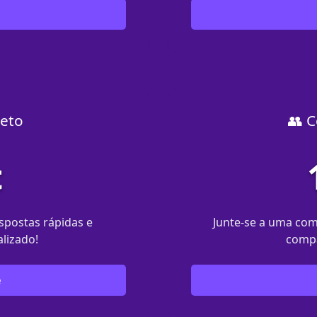
reto
👥 
t
espostas rápidas e
Junte-se a uma com
lizado!
compa
e