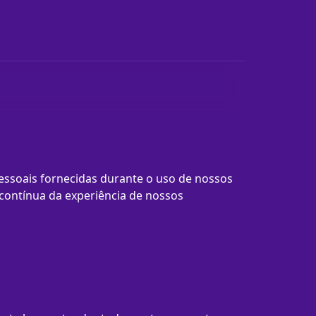
essoais fornecidas durante o uso de nossos
 contínua da experiência de nossos