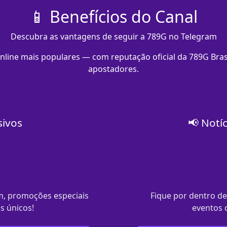
📱 Benefícios do Canal
Descubra as vantagens de seguir a 789G no Telegram
line mais populares — com reputação oficial da 789G Brasil
apostadores.
sivos
📢 Notí
m, promoções especiais
Fique por dentro d
s únicos!
eventos 