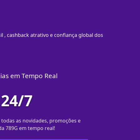
 , cashback atrativo e confiança global dos
cias em Tempo Real
24/7
e todas as novidades, promoções e
da 789G em tempo real!