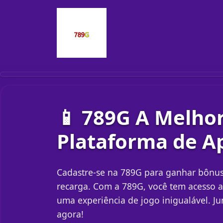
📱 789G A Melho
Plataforma de A
Cadastre-se na 789G para ganhar bônus
recarga. Com a 789G, você tem acesso a
uma experiência de jogo inigualável. J
agora!