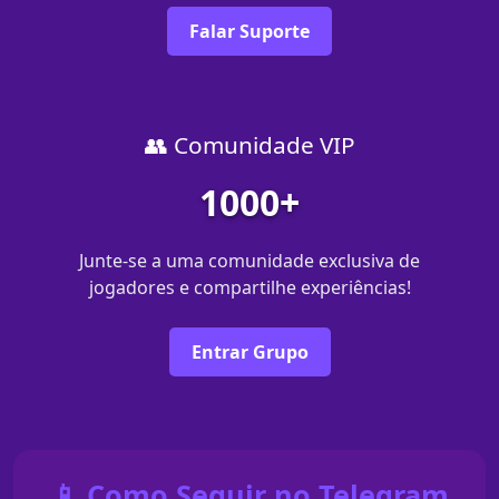
Falar Suporte
👥 Comunidade VIP
1000+
Junte-se a uma comunidade exclusiva de
jogadores e compartilhe experiências!
Entrar Grupo
📱 Como Seguir no Telegram