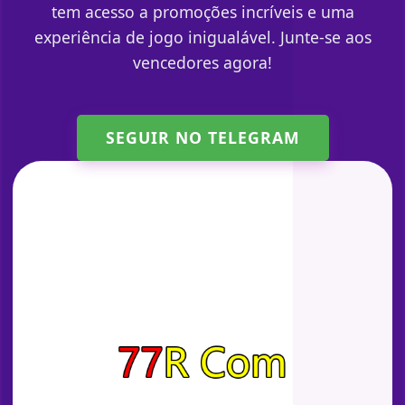
tem acesso a promoções incríveis e uma
experiência de jogo inigualável. Junte-se aos
vencedores agora!
SEGUIR NO TELEGRAM