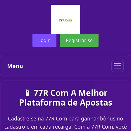
Login
Registrar-se
Menu
📱 77R Com A Melhor
Plataforma de Apostas
Cadastre-se na 77R Com para ganhar bônus no
cadastro e em cada recarga. Com a 77R Com, você