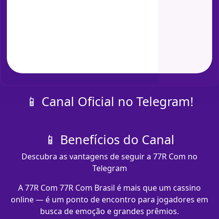
📱 Canal Oficial no Telegram!
📱 Benefícios do Canal
Descubra as vantagens de seguir a 77R Com no
Telegram
A 77R Com 77R Com Brasil é mais que um cassino
online — é um ponto de encontro para jogadores em
busca de emoção e grandes prêmios.