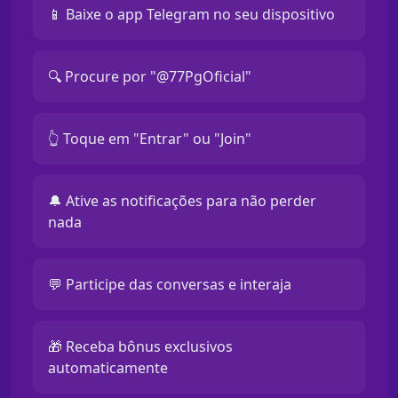
📱 Baixe o app Telegram no seu dispositivo
🔍 Procure por "@77PgOficial"
👆 Toque em "Entrar" ou "Join"
🔔 Ative as notificações para não perder
nada
💬 Participe das conversas e interaja
🎁 Receba bônus exclusivos
automaticamente