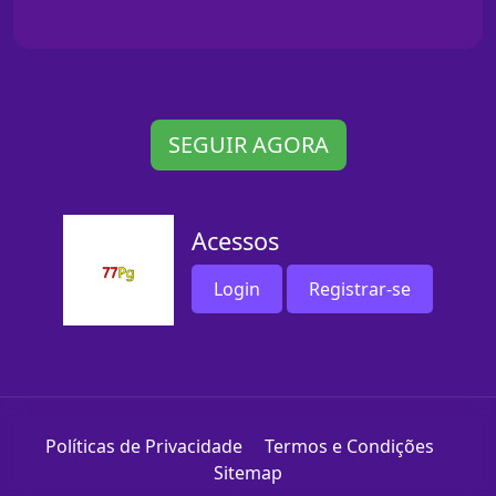
SEGUIR AGORA
Acessos
Login
Registrar-se
Políticas de Privacidade
Termos e Condições
Sitemap