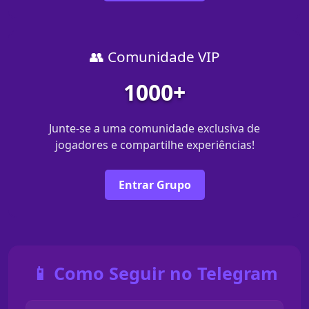
👥 Comunidade VIP
1000+
Junte-se a uma comunidade exclusiva de
jogadores e compartilhe experiências!
Entrar Grupo
📱 Como Seguir no Telegram