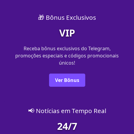
🎁 Bônus Exclusivos
VIP
Receba bônus exclusivos do Telegram,
promoções especiais e códigos promocionais
únicos!
Ver Bônus
📢 Notícias em Tempo Real
24/7