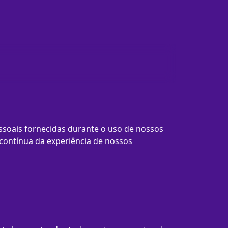
ssoais fornecidas durante o uso de nossos
 contínua da experiência de nossos