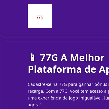
📱 77G A Melhor
Plataforma de A
Cadastre-se na 77G para ganhar bônus 
recarga. Com a 77G, você tem acesso a 
uma experiência de jogo inigualável. J
agora!