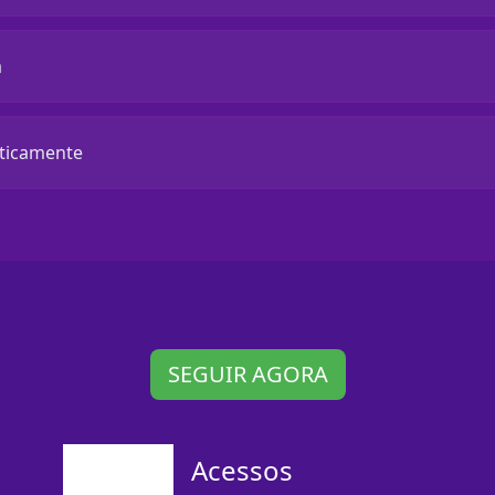
a
aticamente
SEGUIR AGORA
Acessos