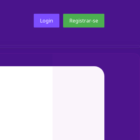
Login
Registrar-se