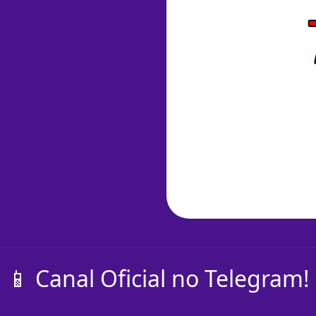
📱 Canal Oficial no Telegram!