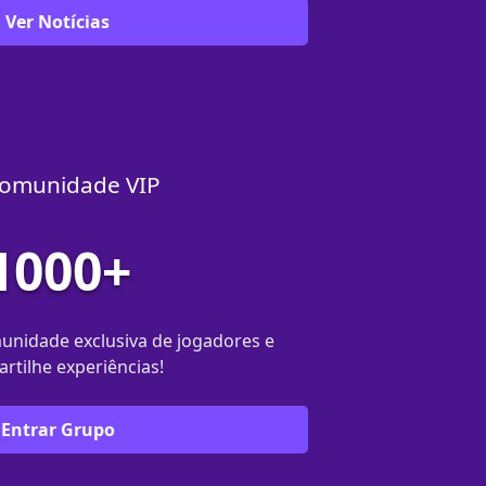
Ver Notícias
Comunidade VIP
1000+
unidade exclusiva de jogadores e
rtilhe experiências!
Entrar Grupo