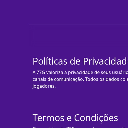
Políticas de Privacida
A 77G valoriza a privacidade de seus usuár
canais de comunicação. Todos os dados cole
jogadores.
Termos e Condições