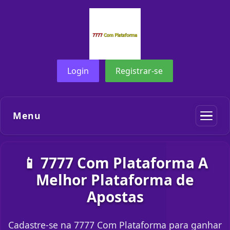
Login
Registrar-se
Menu
📱 7777 Com Plataforma A
Melhor Plataforma de
Apostas
Cadastre-se na 7777 Com Plataforma para ganhar