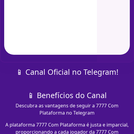
📱 Canal Oficial no Telegram!
📱 Benefícios do Canal
Descubra as vantagens de seguir a 7777 Com
Plataforma no Telegram
A plataforma 7777 Com Plataforma é justa e imparcial,
proporcionando a cada jogador da 7777 Com