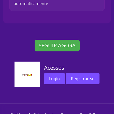
automaticamente
SEGUIR AGORA
Acessos
Login
Registrar-se