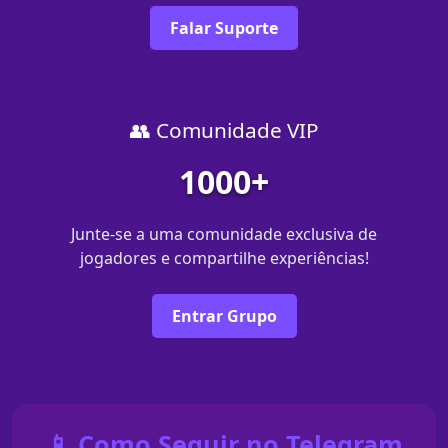
Falar Suporte
👥 Comunidade VIP
1000+
Junte-se a uma comunidade exclusiva de
jogadores e compartilhe experiências!
Entrar Grupo
📱 Como Seguir no Telegram