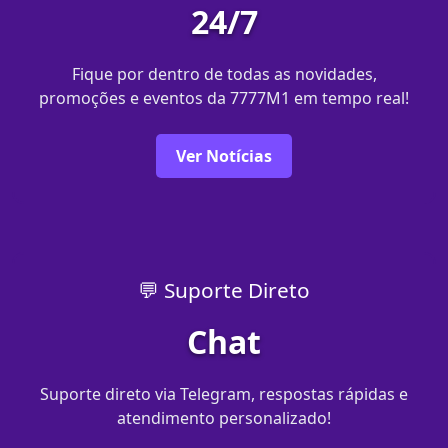
24/7
Fique por dentro de todas as novidades,
promoções e eventos da 7777M1 em tempo real!
Ver Notícias
💬 Suporte Direto
Chat
Suporte direto via Telegram, respostas rápidas e
atendimento personalizado!