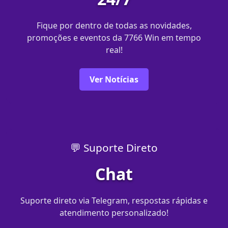
Fique por dentro de todas as novidades,
promoções e eventos da 7766 Win em tempo
real!
Ver Notícias
💬 Suporte Direto
Chat
Suporte direto via Telegram, respostas rápidas e
atendimento personalizado!