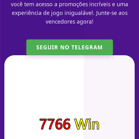
você tem acesso a promoções incríveis e uma
experiência de jogo inigualável. Junte-se aos
vencedores agora!
SEGUIR NO TELEGRAM