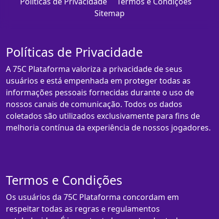
Políticas de Privacidade
Termos e Condições
Sitemap
Políticas de Privacidade
A 75C Plataforma valoriza a privacidade de seus
usuários e está empenhada em proteger todas as
informações pessoais fornecidas durante o uso de
nossos canais de comunicação. Todos os dados
coletados são utilizados exclusivamente para fins de
melhoria contínua da experiência de nossos jogadores.
Termos e Condições
Os usuários da 75C Plataforma concordam em
respeitar todas as regras e regulamentos