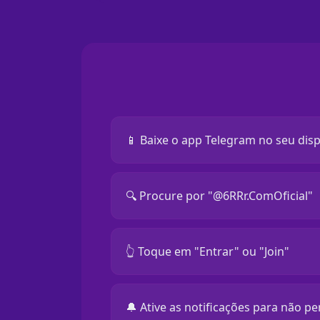
📱 Baixe o app Telegram no seu disp
🔍 Procure por "@6RRr.ComOficial"
👆 Toque em "Entrar" ou "Join"
🔔 Ative as notificações para não p