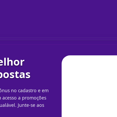
elhor
postas
ônus no cadastro e em
m acesso a promoções
ualável. Junte-se aos