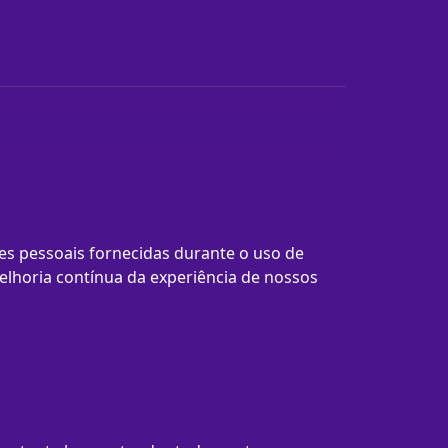
es pessoais fornecidas durante o uso de
elhoria contínua da experiência de nossos