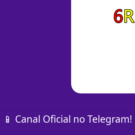
📱 Canal Oficial no Telegram!