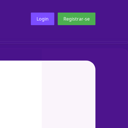
Login
Registrar-se