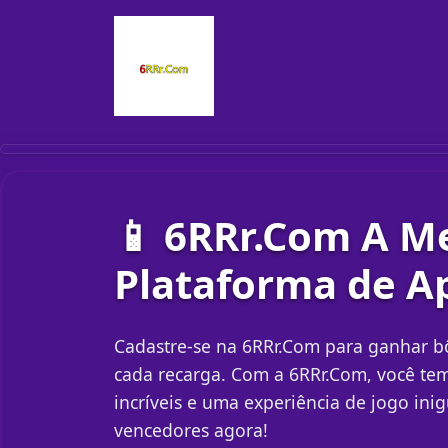
📱 6RRr.Com A M
Plataforma de A
Cadastre-se na 6RRr.Com para ganhar b
cada recarga. Com a 6RRr.Com, você te
incríveis e uma experiência de jogo inig
vencedores agora!