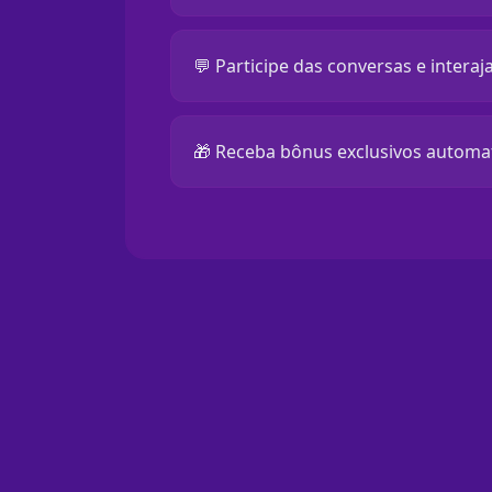
💬 Participe das conversas e interaj
🎁 Receba bônus exclusivos autom