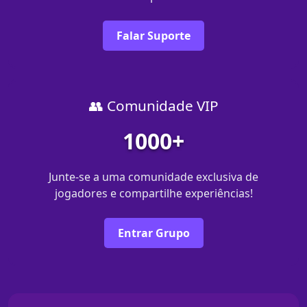
Falar Suporte
👥 Comunidade VIP
1000+
Junte-se a uma comunidade exclusiva de
jogadores e compartilhe experiências!
Entrar Grupo