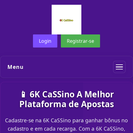
Login
Registrar-se
Menu
📱 6K CaSSino A Melhor
Plataforma de Apostas
Cadastre-se na 6K CaSSino para ganhar bônus no
cadastro e em cada recarga. Com a 6K CaSSino,