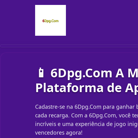
📱 6Dpg.Com A M
Plataforma de A
Cadastre-se na 6Dpg.Com para ganhar 
cada recarga. Com a 6Dpg.Com, você t
incríveis e uma experiência de jogo inig
vencedores agora!