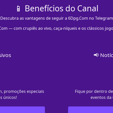
📱 Benefícios do Canal
Descubra as vantagens de seguir a 6Dpg.Com no Telegram
.Com — com crupiês ao vivo, caça-níqueis e os clássicos jog
sivos
📢 Notí
m, promoções especiais
Fique por dentro d
s únicos!
eventos da