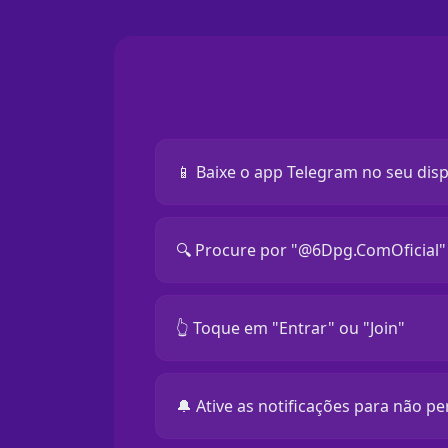
📱 Baixe o app Telegram no seu disp
🔍 Procure por "@6Dpg.ComOficial"
👆 Toque em "Entrar" ou "Join"
🔔 Ative as notificações para não p