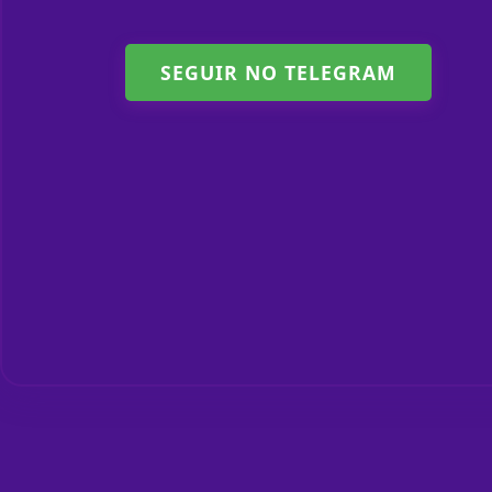
SEGUIR NO TELEGRAM