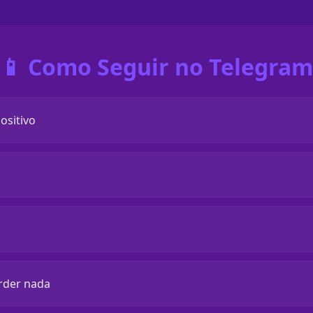
📱 Como Seguir no Telegram
ositivo
erder nada