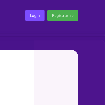
Login
Registrar-se