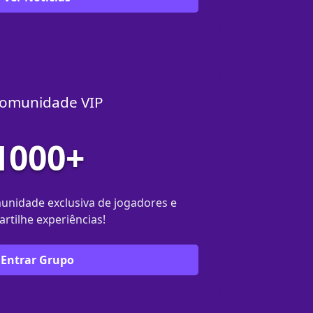
Comunidade VIP
1000+
unidade exclusiva de jogadores e
rtilhe experiências!
Entrar Grupo