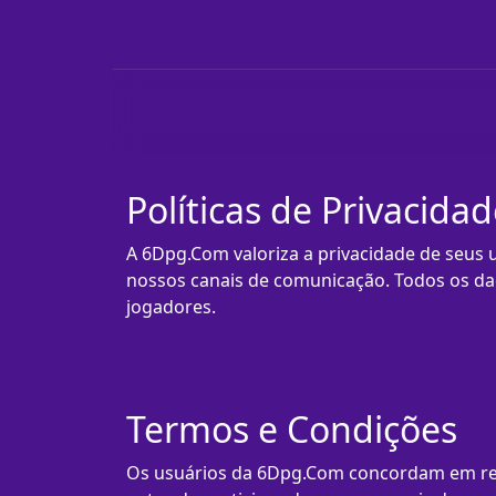
Políticas de Privacida
A 6Dpg.Com valoriza a privacidade de seus
nossos canais de comunicação. Todos os dad
jogadores.
Termos e Condições
Os usuários da 6Dpg.Com concordam em resp