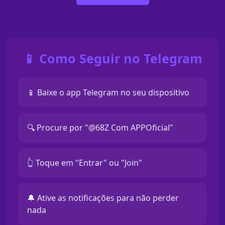
📱 Como Seguir no Telegram
📱 Baixe o app Telegram no seu dispositivo
🔍 Procure por "@68Z Com APPOficial"
👆 Toque em "Entrar" ou "Join"
🔔 Ative as notificações para não perder
nada