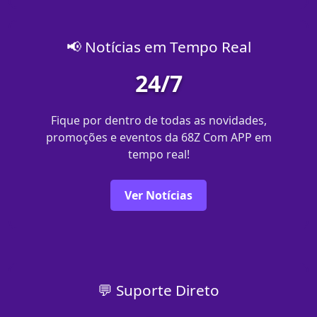
📢 Notícias em Tempo Real
24/7
Fique por dentro de todas as novidades,
promoções e eventos da 68Z Com APP em
tempo real!
Ver Notícias
💬 Suporte Direto