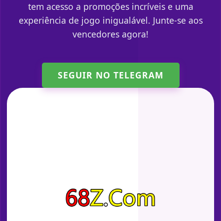
tem acesso a promoções incríveis e uma
experiência de jogo inigualável. Junte-se aos
vencedores agora!
SEGUIR NO TELEGRAM