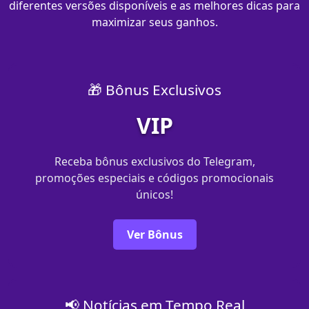
diferentes versões disponíveis e as melhores dicas para
maximizar seus ganhos.
🎁 Bônus Exclusivos
VIP
Receba bônus exclusivos do Telegram,
promoções especiais e códigos promocionais
únicos!
Ver Bônus
📢 Notícias em Tempo Real