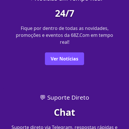
24/7
Fique por dentro de todas as novidades,
promoções e eventos da 68Z.Com em tempo
real!
Ver Notícias
💬 Suporte Direto
Chat
Suporte direto via Telegram, respostas rápidas e