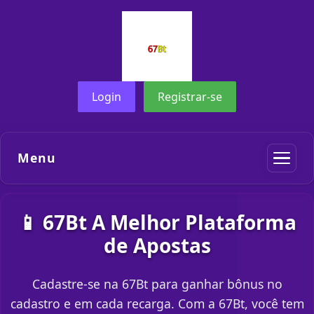
Login
Registrar-se
Menu
📱 67Bt A Melhor Plataforma
de Apostas
Cadastre-se na 67Bt para ganhar bônus no
cadastro e em cada recarga. Com a 67Bt, você tem