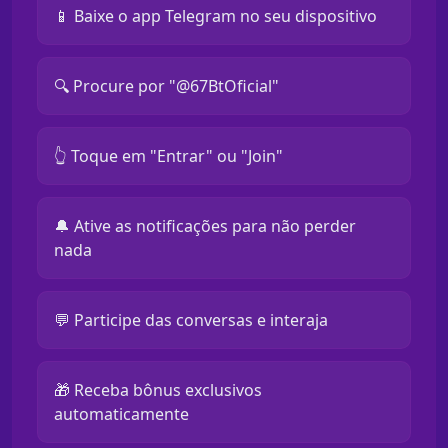
📱 Baixe o app Telegram no seu dispositivo
🔍 Procure por "@67BtOficial"
👆 Toque em "Entrar" ou "Join"
🔔 Ative as notificações para não perder
nada
💬 Participe das conversas e interaja
🎁 Receba bônus exclusivos
automaticamente