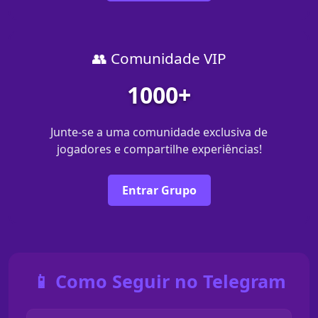
👥 Comunidade VIP
1000+
Junte-se a uma comunidade exclusiva de
jogadores e compartilhe experiências!
Entrar Grupo
📱 Como Seguir no Telegram