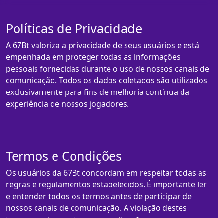
Políticas de Privacidade
A 67Bt valoriza a privacidade de seus usuários e está
empenhada em proteger todas as informações
pessoais fornecidas durante o uso de nossos canais de
comunicação. Todos os dados coletados são utilizados
exclusivamente para fins de melhoria contínua da
experiência de nossos jogadores.
Termos e Condições
Os usuários da 67Bt concordam em respeitar todas as
regras e regulamentos estabelecidos. É importante ler
e entender todos os termos antes de participar de
nossos canais de comunicação. A violação destes