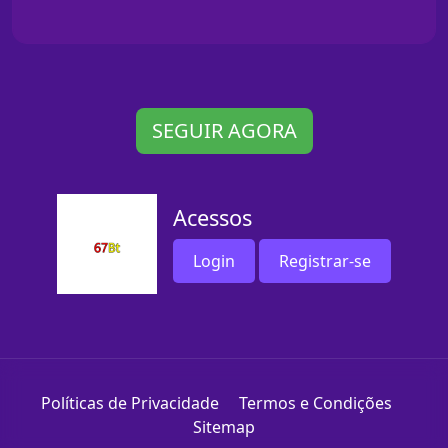
SEGUIR AGORA
Acessos
Login
Registrar-se
Políticas de Privacidade
Termos e Condições
Sitemap