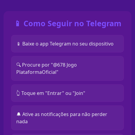
📱 Como Seguir no Telegram
📱 Baixe o app Telegram no seu dispositivo
🔍 Procure por "@678 Jogo
PlataformaOficial"
👆 Toque em "Entrar" ou "Join"
🔔 Ative as notificações para não perder
nada