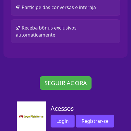
💬 Participe das conversas e interaja
🎁 Receba bônus exclusivos
automaticamente
SEGUIR AGORA
Acessos
Login
Registrar-se