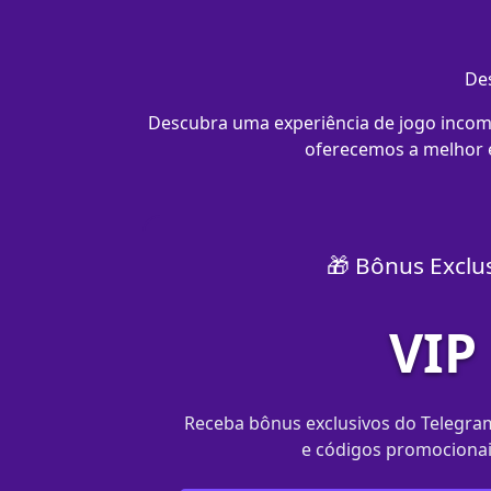
De
Descubra uma experiência de jogo incomp
oferecemos a melhor e
🎁 Bônus Exclu
VIP
Receba bônus exclusivos do Telegra
e códigos promocionai