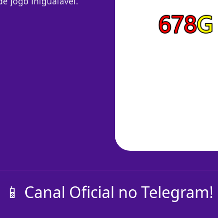
e jogo inigualável.
📱 Canal Oficial no Telegram!