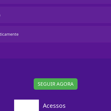
a
aticamente
SEGUIR AGORA
Acessos