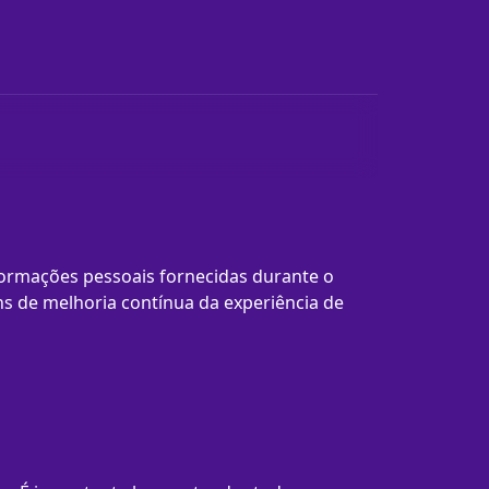
formações pessoais fornecidas durante o
ns de melhoria contínua da experiência de