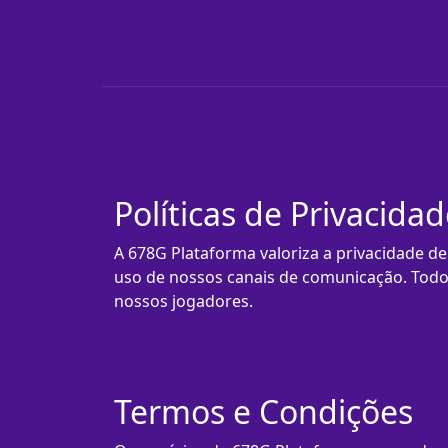
Políticas de Privacida
A 678G Plataforma valoriza a privacidade d
uso de nossos canais de comunicação. Todos
nossos jogadores.
Termos e Condições