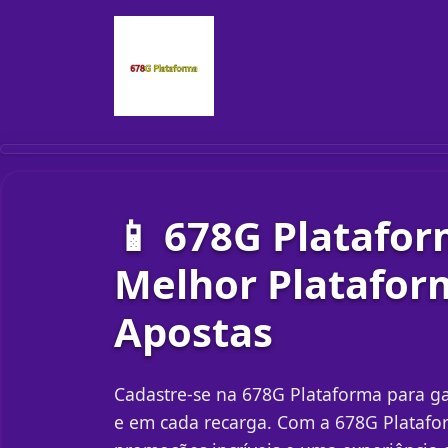
📱 678G Platafo
Melhor Platafor
Apostas
Cadastre-se na 678G Plataforma para g
e em cada recarga. Com a 678G Platafo