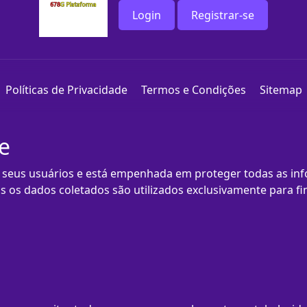
Login
Registrar-se
Políticas de Privacidade
Termos e Condições
Sitemap
de
e seus usuários e está empenhada em proteger todas as in
 os dados coletados são utilizados exclusivamente para fi