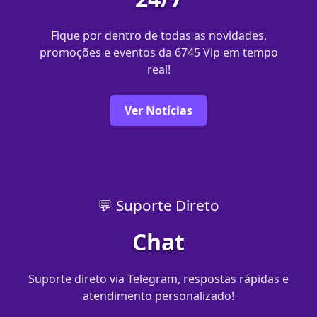
Fique por dentro de todas as novidades,
promoções e eventos da 6745 Vip em tempo
real!
Ver Notícias
💬 Suporte Direto
Chat
Suporte direto via Telegram, respostas rápidas e
atendimento personalizado!