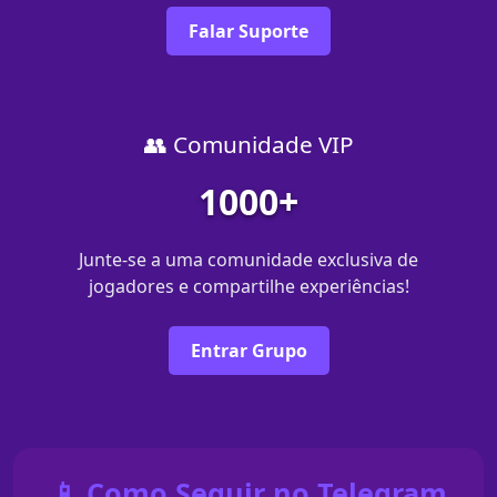
Falar Suporte
👥 Comunidade VIP
1000+
Junte-se a uma comunidade exclusiva de
jogadores e compartilhe experiências!
Entrar Grupo
📱 Como Seguir no Telegram