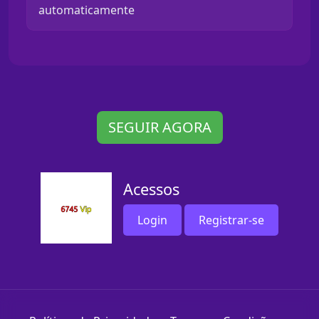
automaticamente
SEGUIR AGORA
Acessos
Login
Registrar-se