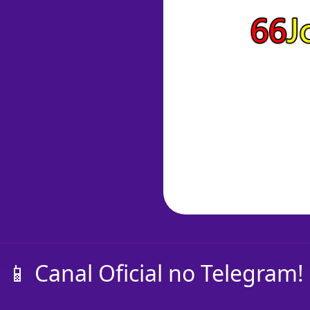
📱 Canal Oficial no Telegram!