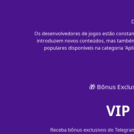
D
Os desenvolvedores de jogos estão consta
introduzem novos conteúdos, mas também c
populares disponíveis na categoria 'Apli
🎁 Bônus Exclu
VIP
Receba bônus exclusivos do Telegra