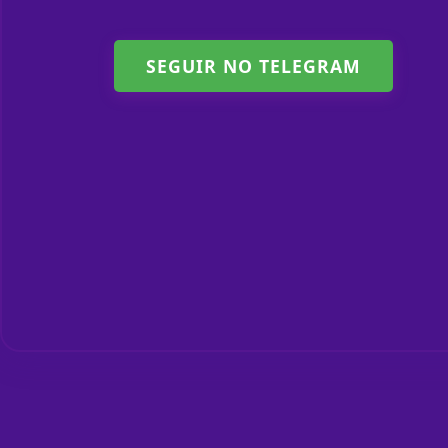
SEGUIR NO TELEGRAM