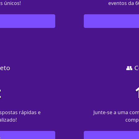
s únicos!
eventos da 6
reto
👥 
t
espostas rápidas e
Junte-se a uma com
lizado!
compa
e