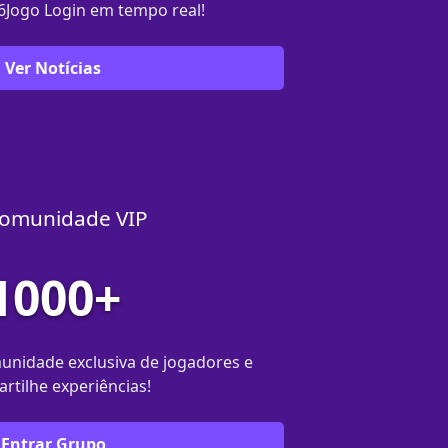
6Jogo Login em tempo real!
Ver Notícias
Comunidade VIP
1000+
unidade exclusiva de jogadores e
rtilhe experiências!
Entrar Grupo