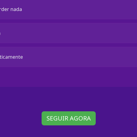
erder nada
a
aticamente
SEGUIR AGORA