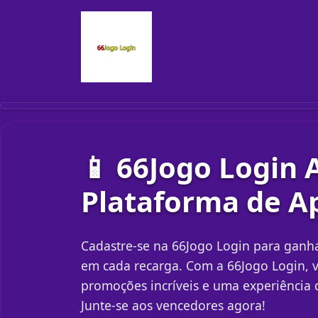
📱 66Jogo Login 
Plataforma de A
Cadastre-se na 66Jogo Login para ganh
em cada recarga. Com a 66Jogo Login, 
promoções incríveis e uma experiência d
Junte-se aos vencedores agora!