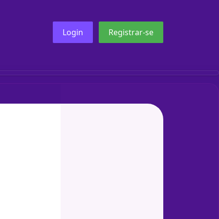
Login
Registrar-se