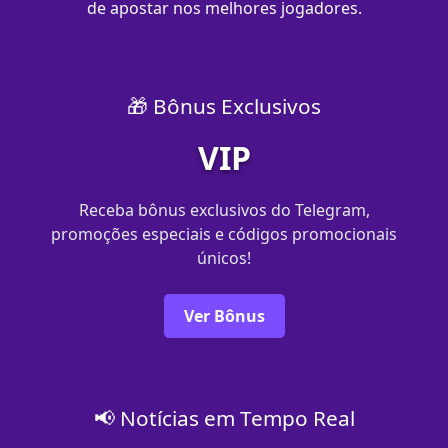
de apostar nos melhores jogadores.
🎁 Bônus Exclusivos
VIP
Receba bônus exclusivos do Telegram,
promoções especiais e códigos promocionais
únicos!
Ver Bônus
📢 Notícias em Tempo Real