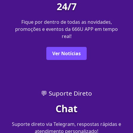
24/7
Fique por dentro de todas as novidades,
promoções e eventos da 666U APP em tempo
real!
Ver Notícias
💬 Suporte Direto
Chat
Suporte direto via Telegram, respostas rápidas e
atendimento personalizado!