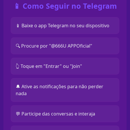
📱 Como Seguir no Telegram
📱 Baixe o app Telegram no seu dispositivo
🔍 Procure por "@666U APPOficial"
👆 Toque em "Entrar" ou "Join"
🔔 Ative as notificações para não perder
nada
💬 Participe das conversas e interaja