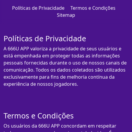
Políticas de Privacidade
Termos e Condições
Sitemap
Políticas de Privacidade
A 666U APP valoriza a privacidade de seus usuários e
está empenhada em proteger todas as informações
pessoais fornecidas durante o uso de nossos canais de
comunicação. Todos os dados coletados são utilizados
exclusivamente para fins de melhoria contínua da
experiência de nossos jogadores.
Termos e Condições
Os usuários da 666U APP concordam em respeitar