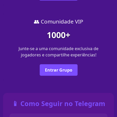
👥 Comunidade VIP
1000+
Junte-se a uma comunidade exclusiva de
jogadores e compartilhe experiências!
Entrar Grupo
📱 Como Seguir no Telegram