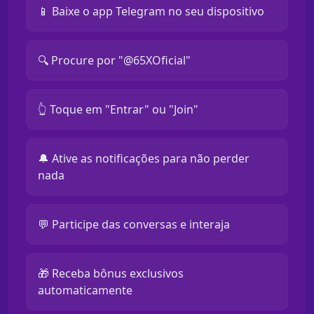
📱 Baixe o app Telegram no seu dispositivo
🔍 Procure por "@65XOficial"
👆 Toque em "Entrar" ou "Join"
🔔 Ative as notificações para não perder
nada
💬 Participe das conversas e interaja
🎁 Receba bônus exclusivos
automaticamente