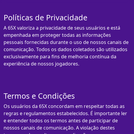
Políticas de Privacidade
A 65X valoriza a privacidade de seus usuários e está
empenhada em proteger todas as informações
pessoais fornecidas durante o uso de nossos canais de
comunicação. Todos os dados coletados são utilizados
exclusivamente para fins de melhoria contínua da
experiência de nossos jogadores.
Termos e Condições
Os usuários da 65X concordam em respeitar todas as
regras e regulamentos estabelecidos. É importante ler
e entender todos os termos antes de participar de
nossos canais de comunicação. A violação destes