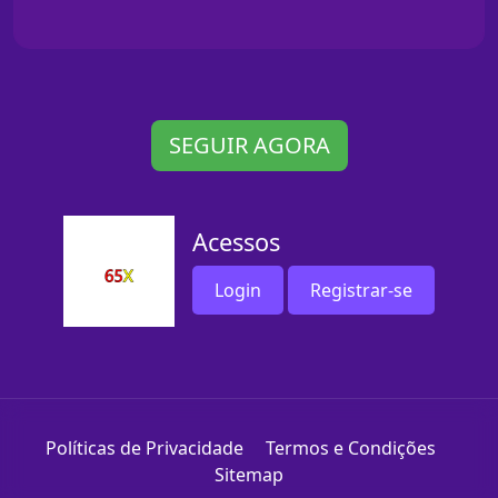
SEGUIR AGORA
Acessos
Login
Registrar-se
Políticas de Privacidade
Termos e Condições
Sitemap