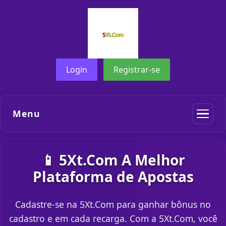
Login
Registrar-se
Menu
📱 5Xt.Com A Melhor
Plataforma de Apostas
Cadastre-se na 5Xt.Com para ganhar bônus no
cadastro e em cada recarga. Com a 5Xt.Com, você