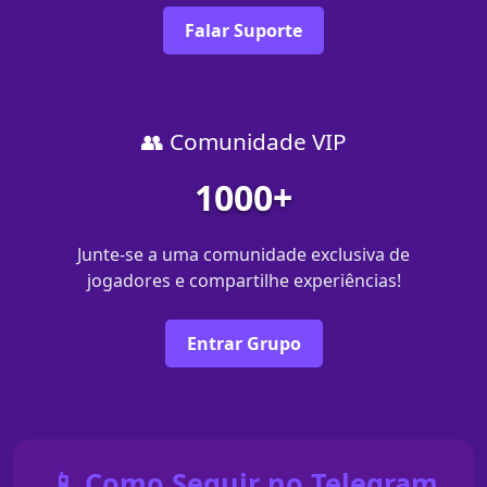
Falar Suporte
👥 Comunidade VIP
1000+
Junte-se a uma comunidade exclusiva de
jogadores e compartilhe experiências!
Entrar Grupo
📱 Como Seguir no Telegram