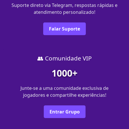
Suporte direto via Telegram, respostas rápidas e
atendimento personalizado!
Falar Suporte
👥 Comunidade VIP
1000+
Junte-se a uma comunidade exclusiva de
jogadores e compartilhe experiências!
Entrar Grupo