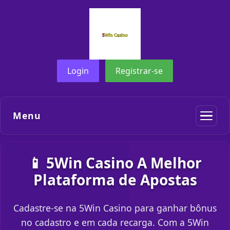
Login
Registrar-se
Menu
📱 5Win Casino A Melhor
Plataforma de Apostas
Cadastre-se na 5Win Casino para ganhar bônus
no cadastro e em cada recarga. Com a 5Win