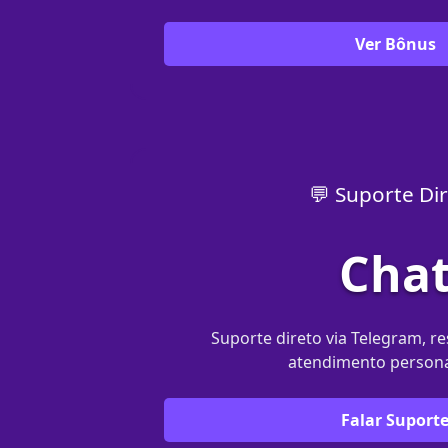
Ver Bônus
💬 Suporte Di
Cha
Suporte direto via Telegram, r
atendimento persona
Falar Suport