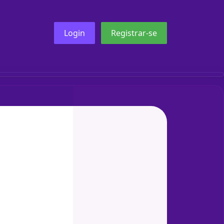
Login
Registrar-se