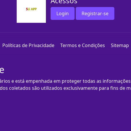
Acessos
Login
Registrar-se
Políticas de Privacidade
Termos e Condições
Sitemap
de
uários e está empenhada em proteger todas as informações
os coletados são utilizados exclusivamente para fins de m