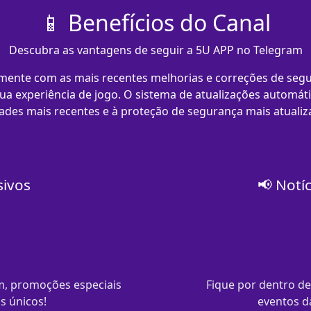
📱 Benefícios do Canal
Descubra as vantagens de seguir a 5U APP no Telegram
ente com as mais recentes melhorias e correções de segur
ua experiência de jogo. O sistema de atualizações automát
ades mais recentes e à proteção de segurança mais atualiz
sivos
📢 Notí
m, promoções especiais
Fique por dentro d
s únicos!
eventos d