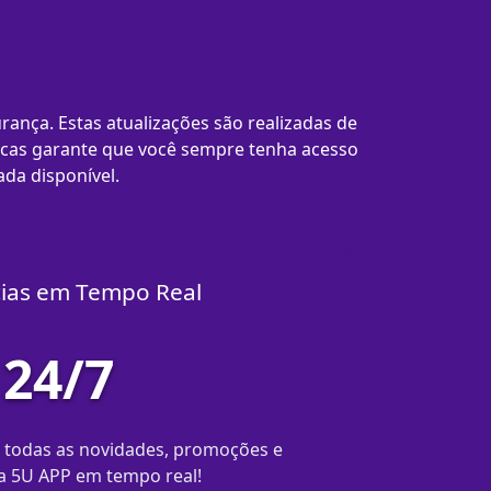
ança. Estas atualizações são realizadas de
icas garante que você sempre tenha acesso
ada disponível.
cias em Tempo Real
24/7
e todas as novidades, promoções e
a 5U APP em tempo real!