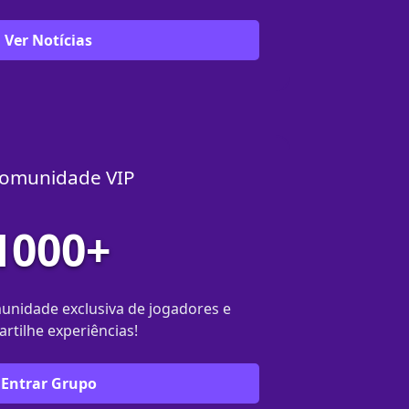
Ver Notícias
Comunidade VIP
1000+
unidade exclusiva de jogadores e
rtilhe experiências!
Entrar Grupo