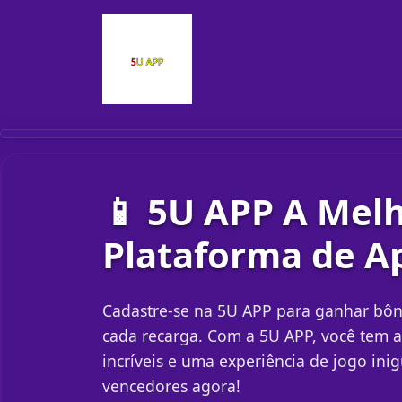
📱 5U APP A Mel
Plataforma de A
Cadastre-se na 5U APP para ganhar bôn
cada recarga. Com a 5U APP, você tem 
incríveis e uma experiência de jogo inig
vencedores agora!