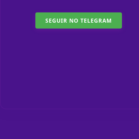
SEGUIR NO TELEGRAM