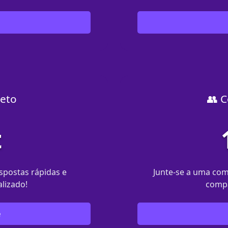
reto
👥 
t
espostas rápidas e
Junte-se a uma com
lizado!
compa
e