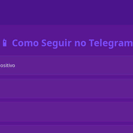
📱 Como Seguir no Telegram
ositivo