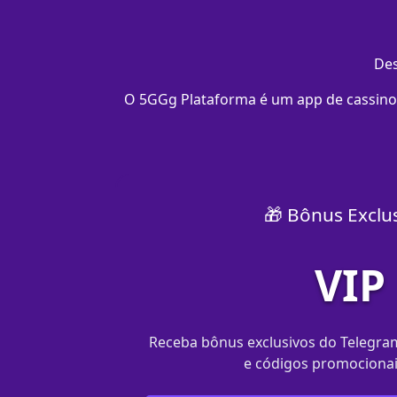
Des
O 5GGg Plataforma é um app de cassino 
🎁 Bônus Exclu
VIP
Receba bônus exclusivos do Telegra
e códigos promocionai