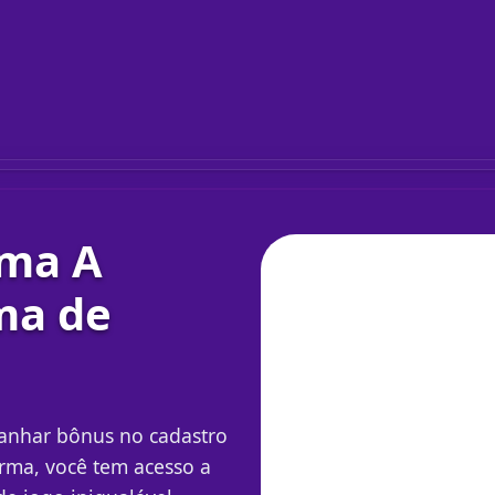
rma A
ma de
anhar bônus no cadastro
rma, você tem acesso a