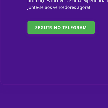
promoções incríveis e uma experiência d
Junte-se aos vencedores agora!
SEGUIR NO TELEGRAM