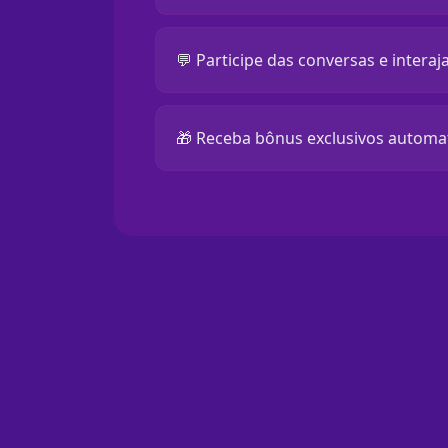
💬 Participe das conversas e interaj
🎁 Receba bônus exclusivos autom