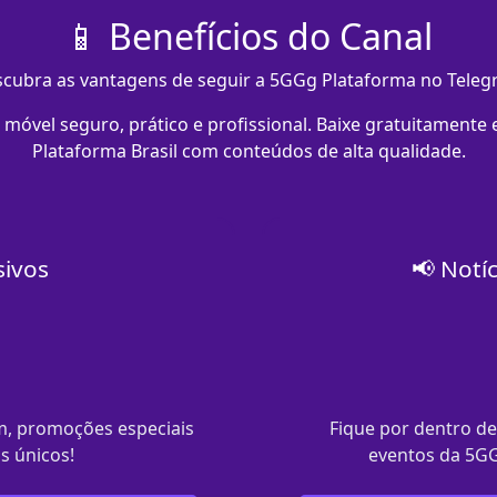
📱 Benefícios do Canal
cubra as vantagens de seguir a 5GGg Plataforma no Tele
móvel seguro, prático e profissional. Baixe gratuitamente
Plataforma Brasil com conteúdos de alta qualidade.
sivos
📢 Notí
m, promoções especiais
Fique por dentro d
s únicos!
eventos da 5GG