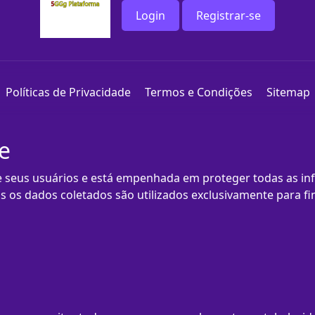
Login
Registrar-se
Políticas de Privacidade
Termos e Condições
Sitemap
de
de seus usuários e está empenhada em proteger todas as in
 os dados coletados são utilizados exclusivamente para fi