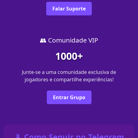
Falar Suporte
👥 Comunidade VIP
1000+
Junte-se a uma comunidade exclusiva de
jogadores e compartilhe experiências!
Entrar Grupo
📱 Como Seguir no Telegram