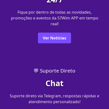
Fique por dentro de todas as novidades,
promoções e eventos da 57Wim APP em tempo
real!
Ver Notícias
💬 Suporte Direto
Chat
Suporte direto via Telegram, respostas rápidas e
atendimento personalizado!