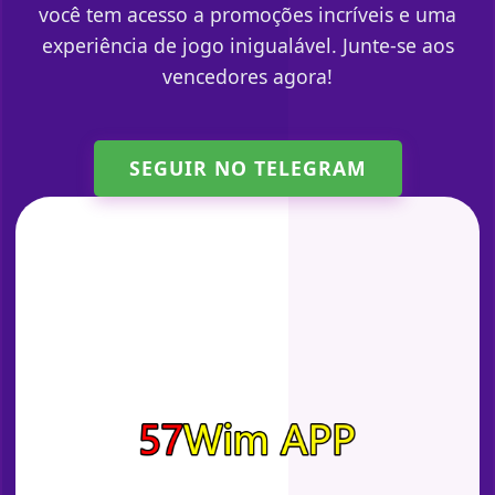
você tem acesso a promoções incríveis e uma
experiência de jogo inigualável. Junte-se aos
vencedores agora!
SEGUIR NO TELEGRAM