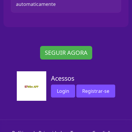
automaticamente
SEGUIR AGORA
Acessos
Login
Registrar-se