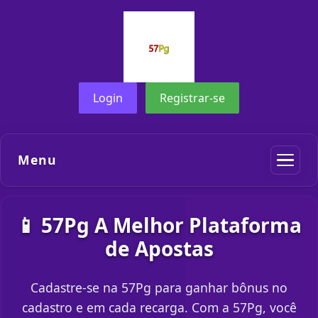
Login
Registrar-se
Menu
📱 57Pg A Melhor Plataforma
de Apostas
Cadastre-se na 57Pg para ganhar bônus no
cadastro e em cada recarga. Com a 57Pg, você