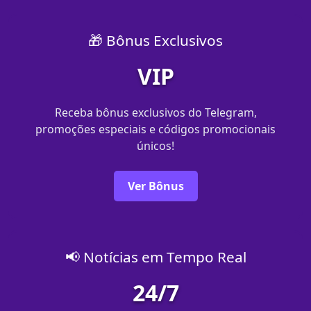
🎁 Bônus Exclusivos
VIP
Receba bônus exclusivos do Telegram,
promoções especiais e códigos promocionais
únicos!
Ver Bônus
📢 Notícias em Tempo Real
24/7