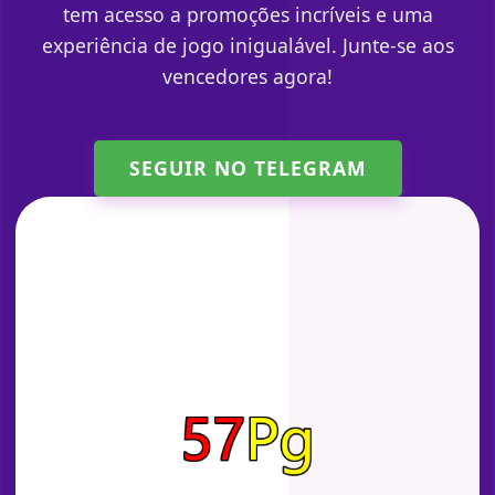
tem acesso a promoções incríveis e uma
experiência de jogo inigualável. Junte-se aos
vencedores agora!
SEGUIR NO TELEGRAM