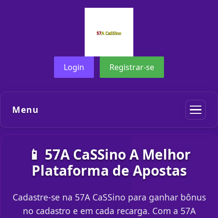
Login
Registrar-se
Menu
📱 57A CaSSino A Melhor
Plataforma de Apostas
Cadastre-se na 57A CaSSino para ganhar bônus
no cadastro e em cada recarga. Com a 57A