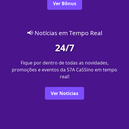
Ver Bônus
📢 Notícias em Tempo Real
24/7
Fique por dentro de todas as novidades,
promoções e eventos da 57A CaSSino em tempo
real!
Ver Notícias