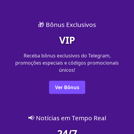
🎁 Bônus Exclusivos
VIP
Receba bônus exclusivos do Telegram,
promoções especiais e códigos promocionais
únicos!
Ver Bônus
📢 Notícias em Tempo Real
24/7