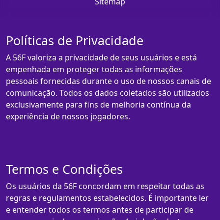
Sitemap
Políticas de Privacidade
A 56F valoriza a privacidade de seus usuários e está
empenhada em proteger todas as informações
pessoais fornecidas durante o uso de nossos canais de
comunicação. Todos os dados coletados são utilizados
exclusivamente para fins de melhoria contínua da
experiência de nossos jogadores.
Termos e Condições
Os usuários da 56F concordam em respeitar todas as
regras e regulamentos estabelecidos. É importante ler
e entender todos os termos antes de participar de