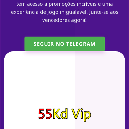
tem acesso a promoções incríveis e uma
experiência de jogo inigualável. Junte-se aos
vencedores agora!
SEGUIR NO TELEGRAM