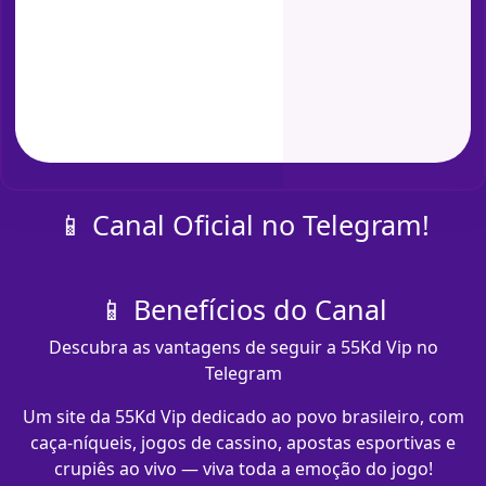
📱 Canal Oficial no Telegram!
📱 Benefícios do Canal
Descubra as vantagens de seguir a 55Kd Vip no
Telegram
Um site da 55Kd Vip dedicado ao povo brasileiro, com
caça-níqueis, jogos de cassino, apostas esportivas e
crupiês ao vivo — viva toda a emoção do jogo!