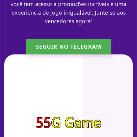
você tem acesso a promoções incríveis e uma
experiência de jogo inigualável. Junte-se aos
vencedores agora!
SEGUIR NO TELEGRAM