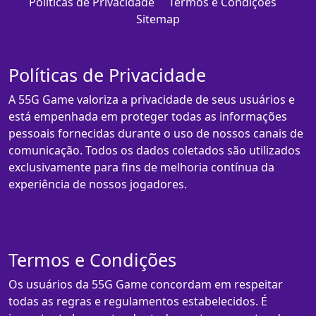
Políticas de Privacidade
Termos e Condições
Sitemap
Políticas de Privacidade
A 55G Game valoriza a privacidade de seus usuários e
está empenhada em proteger todas as informações
pessoais fornecidas durante o uso de nossos canais de
comunicação. Todos os dados coletados são utilizados
exclusivamente para fins de melhoria contínua da
experiência de nossos jogadores.
Termos e Condições
Os usuários da 55G Game concordam em respeitar
todas as regras e regulamentos estabelecidos. É