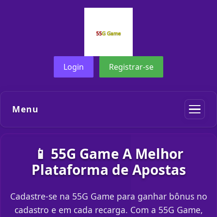
Login
Registrar-se
Menu
📱 55G Game A Melhor
Plataforma de Apostas
Cadastre-se na 55G Game para ganhar bônus no
cadastro e em cada recarga. Com a 55G Game,