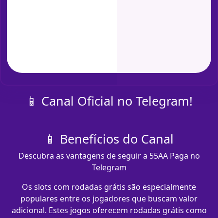
📱 Canal Oficial no Telegram!
📱 Benefícios do Canal
Descubra as vantagens de seguir a 55AA Paga no
Telegram
Os slots com rodadas grátis são especialmente
populares entre os jogadores que buscam valor
adicional. Estes jogos oferecem rodadas grátis como