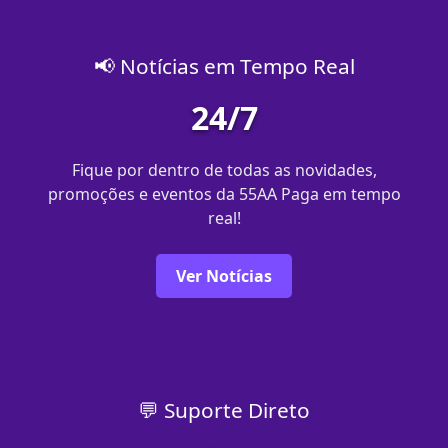
📢 Notícias em Tempo Real
24/7
Fique por dentro de todas as novidades,
promoções e eventos da 55AA Paga em tempo
real!
Ver Notícias
💬 Suporte Direto