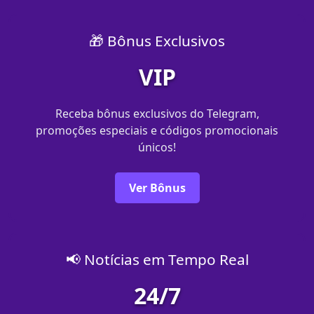
🎁 Bônus Exclusivos
VIP
Receba bônus exclusivos do Telegram,
promoções especiais e códigos promocionais
únicos!
Ver Bônus
📢 Notícias em Tempo Real
24/7