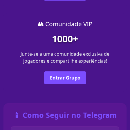
👥 Comunidade VIP
1000+
Junte-se a uma comunidade exclusiva de
jogadores e compartilhe experiências!
Entrar Grupo
📱 Como Seguir no Telegram