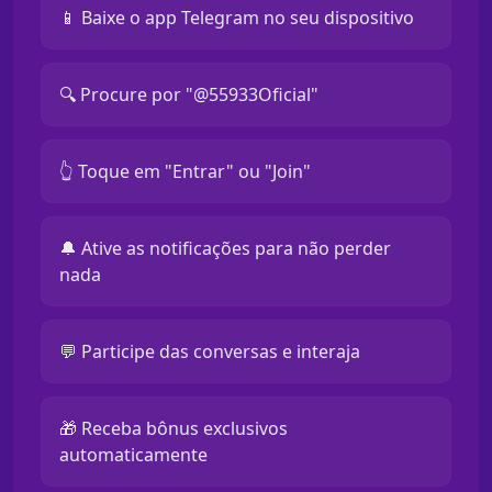
📱 Baixe o app Telegram no seu dispositivo
🔍 Procure por "@55933Oficial"
👆 Toque em "Entrar" ou "Join"
🔔 Ative as notificações para não perder
nada
💬 Participe das conversas e interaja
🎁 Receba bônus exclusivos
automaticamente