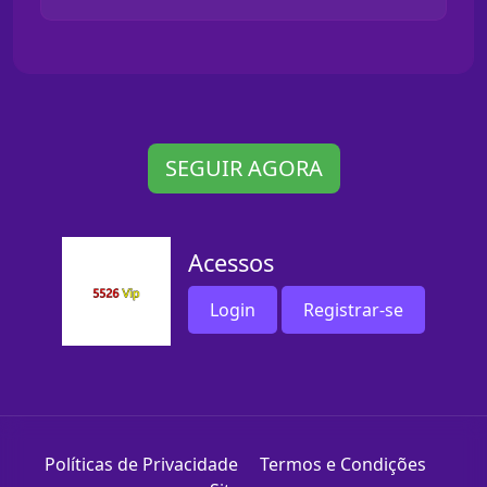
SEGUIR AGORA
Acessos
Login
Registrar-se
Políticas de Privacidade
Termos e Condições