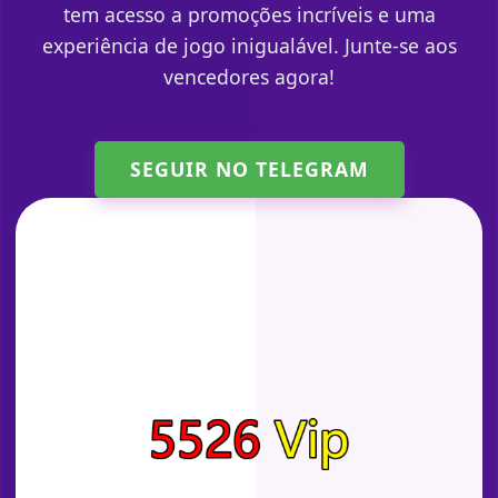
tem acesso a promoções incríveis e uma
experiência de jogo inigualável. Junte-se aos
vencedores agora!
SEGUIR NO TELEGRAM