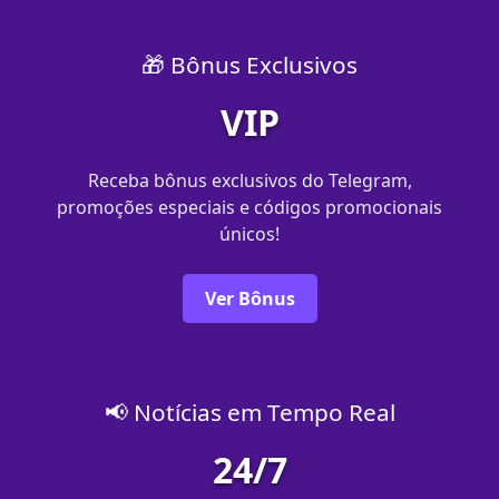
🎁 Bônus Exclusivos
VIP
Receba bônus exclusivos do Telegram,
promoções especiais e códigos promocionais
únicos!
Ver Bônus
📢 Notícias em Tempo Real
24/7