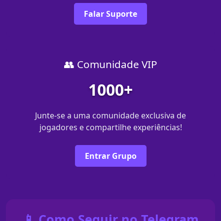
Falar Suporte
👥 Comunidade VIP
1000+
Junte-se a uma comunidade exclusiva de
jogadores e compartilhe experiências!
Entrar Grupo
📱 Como Seguir no Telegram