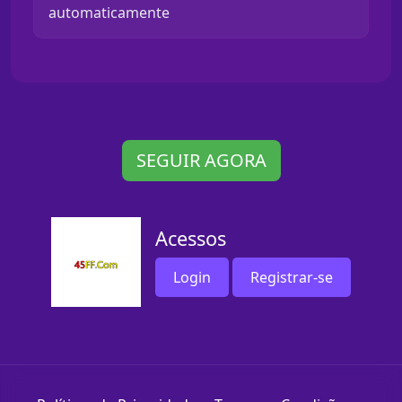
automaticamente
SEGUIR AGORA
Acessos
Login
Registrar-se