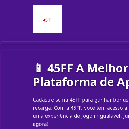
📱 45FF A Melhor
Plataforma de A
Cadastre-se na 45FF para ganhar bônus
recarga. Com a 45FF, você tem acesso a
uma experiência de jogo inigualável. J
agora!