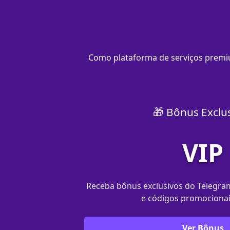
Como plataforma de serviços premium
🎁 Bônus Exclu
VIP
Receba bônus exclusivos do Telegra
e códigos promocionai
Ver Bônus