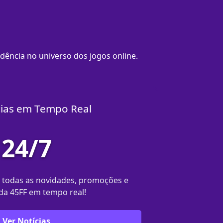
dência no universo dos jogos online.
cias em Tempo Real
24/7
e todas as novidades, promoções e
da 45FF em tempo real!
Ver Notícias