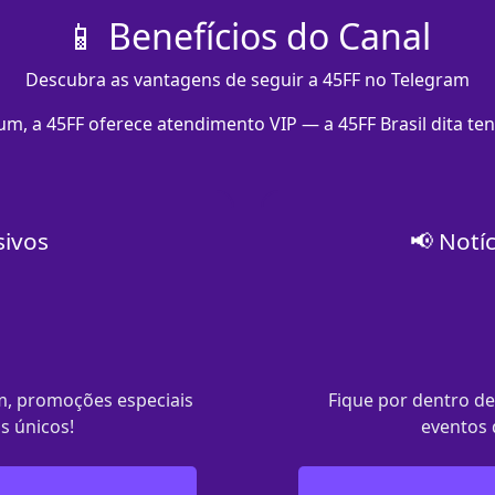
📱 Benefícios do Canal
Descubra as vantagens de seguir a 45FF no Telegram
, a 45FF oferece atendimento VIP — a 45FF Brasil dita ten
sivos
📢 Notí
m, promoções especiais
Fique por dentro d
s únicos!
eventos 