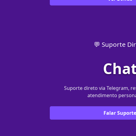
💬 Suporte Di
Cha
Suporte direto via Telegram, r
atendimento persona
Falar Suport