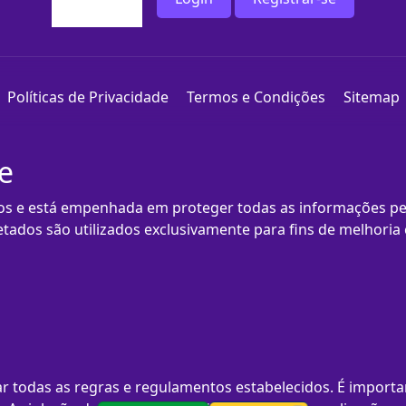
Políticas de Privacidade
Termos e Condições
Sitemap
de
rios e está empenhada em proteger todas as informações p
tados são utilizados exclusivamente para fins de melhoria
 todas as regras e regulamentos estabelecidos. É importa