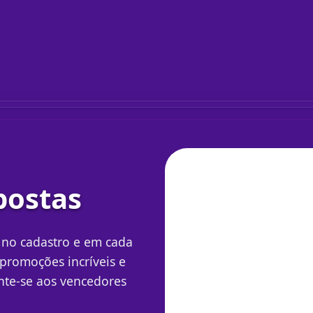
postas
 no cadastro e em cada
 promoções incríveis e
unte-se aos vencedores