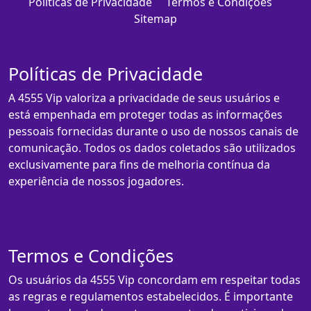
Políticas de Privacidade
Termos e Condições
Sitemap
Políticas de Privacidade
A 4555 Vip valoriza a privacidade de seus usuários e
está empenhada em proteger todas as informações
pessoais fornecidas durante o uso de nossos canais de
comunicação. Todos os dados coletados são utilizados
exclusivamente para fins de melhoria contínua da
experiência de nossos jogadores.
Termos e Condições
Os usuários da 4555 Vip concordam em respeitar todas
as regras e regulamentos estabelecidos. É importante