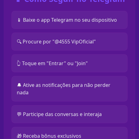
📱 Baixe o app Telegram no seu dispositivo
🔍 Procure por "@4555 VipOficial"
👆 Toque em "Entrar" ou "Join"
🔔 Ative as notificações para não perder
nada
💬 Participe das conversas e interaja
🎁 Receba bônus exclusivos