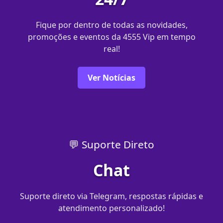
Fique por dentro de todas as novidades,
promoções e eventos da 4555 Vip em tempo
real!
Ver Notícias
💬 Suporte Direto
Chat
Suporte direto via Telegram, respostas rápidas e
atendimento personalizado!