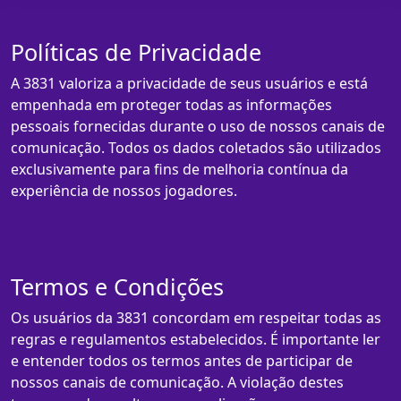
Políticas de Privacidade
A 3831 valoriza a privacidade de seus usuários e está
empenhada em proteger todas as informações
pessoais fornecidas durante o uso de nossos canais de
comunicação. Todos os dados coletados são utilizados
exclusivamente para fins de melhoria contínua da
experiência de nossos jogadores.
Termos e Condições
Os usuários da 3831 concordam em respeitar todas as
regras e regulamentos estabelecidos. É importante ler
e entender todos os termos antes de participar de
nossos canais de comunicação. A violação destes