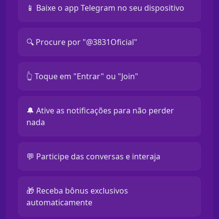
📱 Baixe o app Telegram no seu dispositivo
🔍 Procure por "@3831Oficial"
👆 Toque em "Entrar" ou "Join"
🔔 Ative as notificações para não perder
nada
💬 Participe das conversas e interaja
🎁 Receba bônus exclusivos
automaticamente