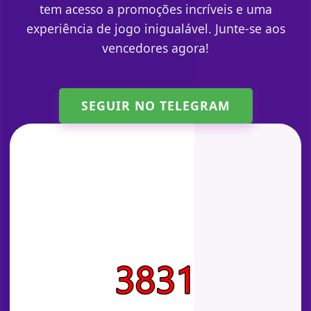
tem acesso a promoções incríveis e uma
experiência de jogo inigualável. Junte-se aos
vencedores agora!
SEGUIR NO TELEGRAM