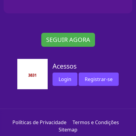
SEGUIR AGORA
Acessos
Login
Registrar-se
Políticas de Privacidade
Termos e Condições
Sitemap