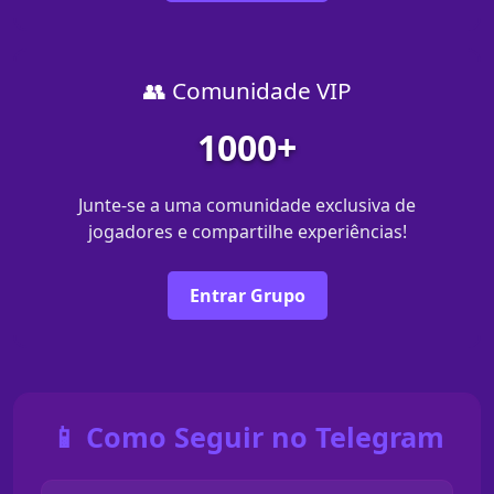
👥 Comunidade VIP
1000+
Junte-se a uma comunidade exclusiva de
jogadores e compartilhe experiências!
Entrar Grupo
📱 Como Seguir no Telegram