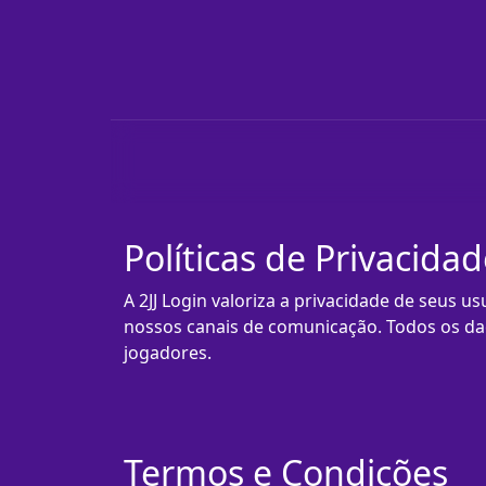
Políticas de Privacida
A 2JJ Login valoriza a privacidade de seus
nossos canais de comunicação. Todos os dad
jogadores.
Termos e Condições