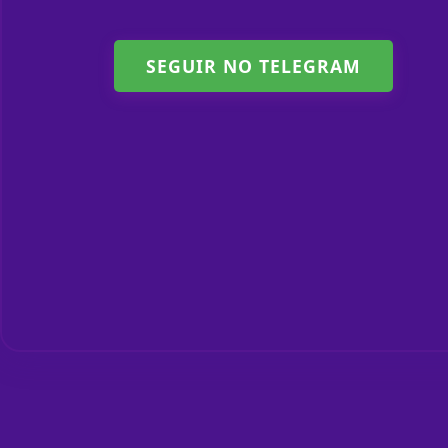
SEGUIR NO TELEGRAM