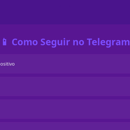
📱 Como Seguir no Telegram
ositivo