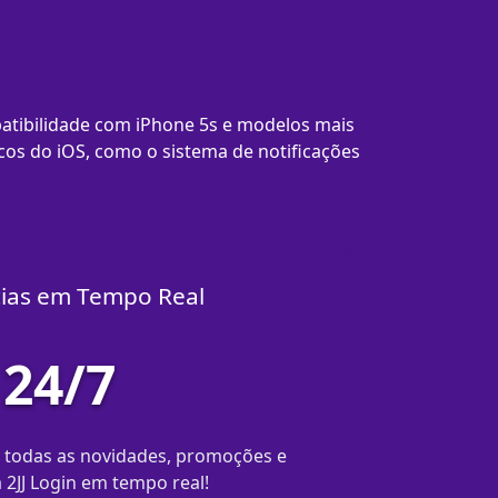
mpatibilidade com iPhone 5s e modelos mais
icos do iOS, como o sistema de notificações
cias em Tempo Real
24/7
e todas as novidades, promoções e
 2JJ Login em tempo real!