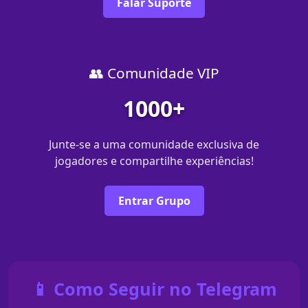
Falar Suporte
👥 Comunidade VIP
1000+
Junte-se a uma comunidade exclusiva de
jogadores e compartilhe experiências!
Entrar Grupo
📱 Como Seguir no Telegram