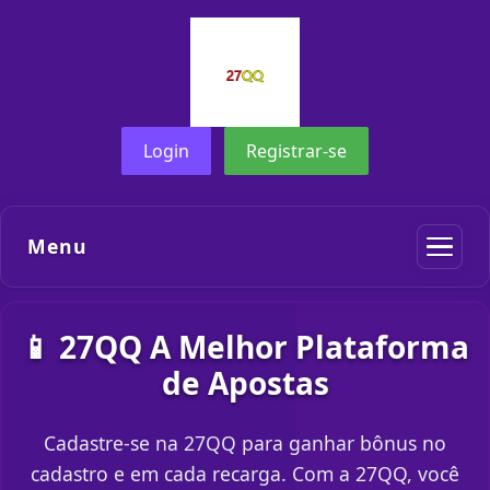
Login
Registrar-se
Menu
📱 27QQ A Melhor Plataforma
de Apostas
Cadastre-se na 27QQ para ganhar bônus no
cadastro e em cada recarga. Com a 27QQ, você