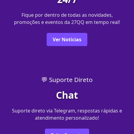
Fique por dentro de todas as novidades,
promoções e eventos da 27QQ em tempo real!
Ver Notícias
💬 Suporte Direto
Chat
Suporte direto via Telegram, respostas rápidas e
atendimento personalizado!