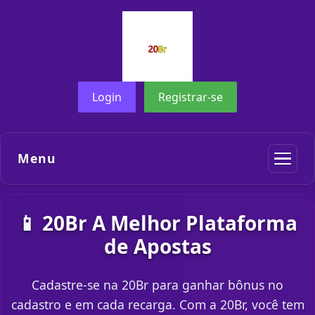
Login
Registrar-se
Menu
📱 20Br A Melhor Plataforma
de Apostas
Cadastre-se na 20Br para ganhar bônus no
cadastro e em cada recarga. Com a 20Br, você tem