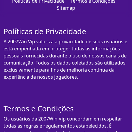
Políticas de Privacidade
Termos e Condições
Sitemap
Políticas de Privacidade
A 2007Win Vip valoriza a privacidade de seus usuários e
está empenhada em proteger todas as informações
pessoais fornecidas durante o uso de nossos canais de
comunicação. Todos os dados coletados são utilizados
exclusivamente para fins de melhoria contínua da
experiência de nossos jogadores.
Termos e Condições
Os usuários da 2007Win Vip concordam em respeitar
todas as regras e regulamentos estabelecidos. É