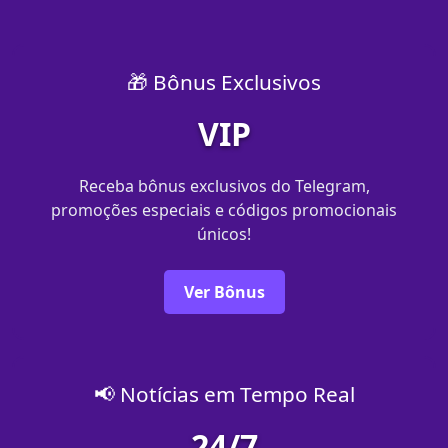
🎁 Bônus Exclusivos
VIP
Receba bônus exclusivos do Telegram,
promoções especiais e códigos promocionais
únicos!
Ver Bônus
📢 Notícias em Tempo Real
24/7