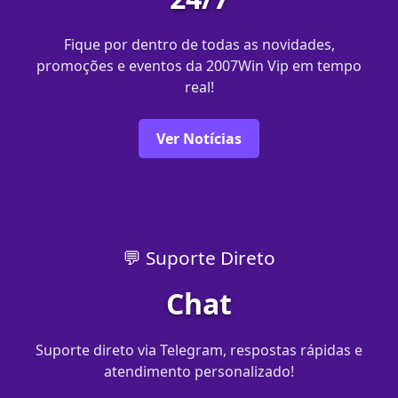
Fique por dentro de todas as novidades,
promoções e eventos da 2007Win Vip em tempo
real!
Ver Notícias
💬 Suporte Direto
Chat
Suporte direto via Telegram, respostas rápidas e
atendimento personalizado!