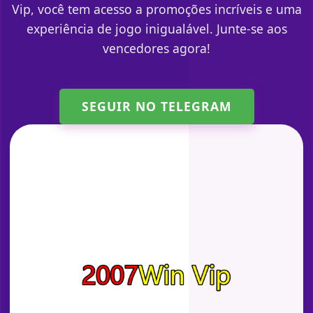
Vip, você tem acesso a promoções incríveis e uma
experiência de jogo inigualável. Junte-se aos
vencedores agora!
SEGUIR NO TELEGRAM